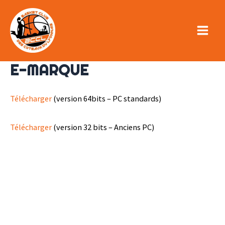
Aller
au
contenu
Main
Menu
E-MARQUE
Télécharger
(version 64bits – PC standards)
Télécharger
(version 32 bits – Anciens PC)