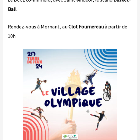
Ball
.
Rendez-vous à Mornant, au
Clot Fournereau
à partir de
10h