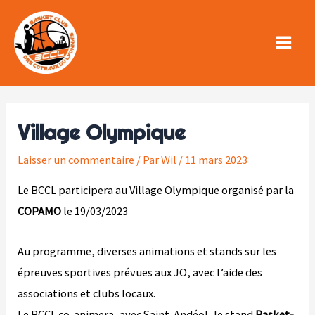
Aller
au
contenu
Main
Menu
Village Olympique
Laisser un commentaire
/ Par
Wil
/
11 mars 2023
Le BCCL participera au Village Olympique organisé par la
COPAMO
le 19/03/2023
Au programme, diverses animations et stands sur les
épreuves sportives prévues aux JO, avec l’aide des
associations et clubs locaux.
Le BCCL co-animera, avec Saint-Andéol, le stand
Basket-